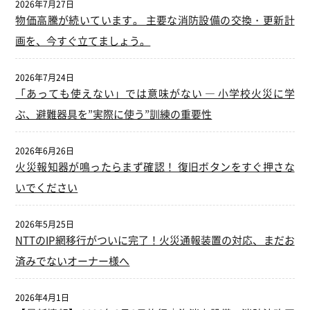
2026年7月27日
物価高騰が続いています。 主要な消防設備の交換・更新計
画を、今すぐ立てましょう。
2026年7月24日
「あっても使えない」では意味がない ― 小学校火災に学
ぶ、避難器具を”実際に使う”訓練の重要性
2026年6月26日
火災報知器が鳴ったらまず確認！ 復旧ボタンをすぐ押さな
いでください
2026年5月25日
NTTのIP網移行がついに完了！火災通報装置の対応、まだお
済みでないオーナー様へ
2026年4月1日