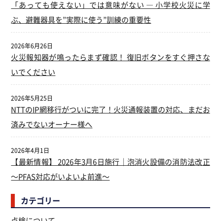
「あっても使えない」では意味がない ― 小学校火災に学
ぶ、避難器具を”実際に使う”訓練の重要性
2026年6月26日
火災報知器が鳴ったらまず確認！ 復旧ボタンをすぐ押さな
いでください
2026年5月25日
NTTのIP網移行がついに完了！火災通報装置の対応、まだお
済みでないオーナー様へ
2026年4月1日
【最新情報】 2026年3月6日施行｜泡消火設備の消防法改正
～PFAS対応がいよいよ前進～
カテゴリー
点検について