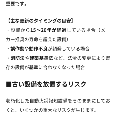
重要です。
【主な更新のタイミングの目安】
・設置から
15
～20年が経過
している場合（メー
カー推奨の寿命を超えた設備）
・
誤作動
や
動作不良
が頻発している場合
・消防法
や
建築基準法
など、法令の変更により既
存の設備が基準に合わなくなった場合
■古い設備を放置するリスク
老朽化した自動火災報知設備をそのままにしてお
くと、いくつかの重大なリスクが生じます。