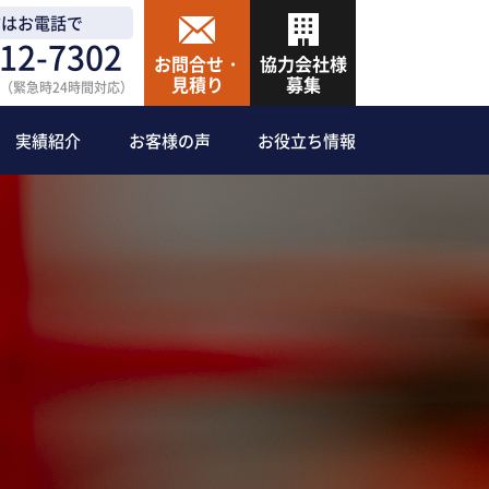
方はお電話で
12-7302
お問合せ・
協力会社様
見積り
募集
:30（緊急時24時間対応）
実績紹介
お客様の声
お役立ち情報
防災グッズ
ン設備
防災食
ル