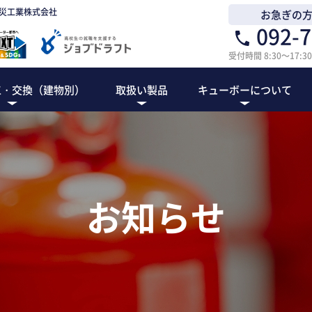
災工業株式会社
お急ぎの
092-7
受付時間 8:30～17
工・交換（建物別）
取扱い製品
キューボーについて
設備
警報設備
弱電設備
災設備施工とは
・テナントビル
ョン・アパート
（宿泊施設）
・マーケット
・福祉施設
庫・工場
飲食店
遊技場
駐車場
民泊
キューボーについて
協力会社様募集
スタッフ紹介
会社概要
お知らせ
具
自動火災報知設備(自火報)
インターホ
試験器・設定器
ナースコー
お知らせ
非常警報設備
防犯カメラ
消防機関へ通報する火災報知設備
その他工事
ガス漏れ火災警報設備