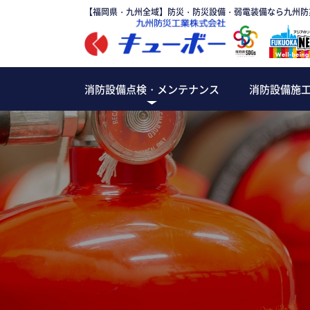
【福岡県・九州全域】防災・防災設備・弱電装備なら九州防
消防設備点検・メンテナンス
消防設備施
消火設備
避難
消防・防災設備のメンテナンス
特定建築物定期調査
防火設備定期検査
各種設備改修工事
建築設備定期点検
防火対象物点検
自衛消防訓練
防災管理点検
消防設備点検
消防・防
オフィス
マンシ
ホテル
百貨店
病院
倉
パッケージ型自動消火設備
避難器
泡消火設備
誘導灯
スプリンクラー
消火器
ガス消火設備
屋内・屋外消火栓
粉末消火設備