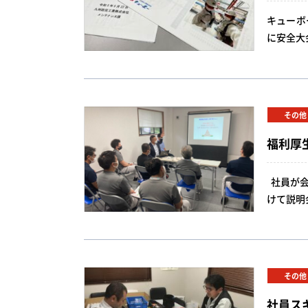
キューボ
に安全大
その他
福利厚
社員が会
けて説明
その他
社員ス