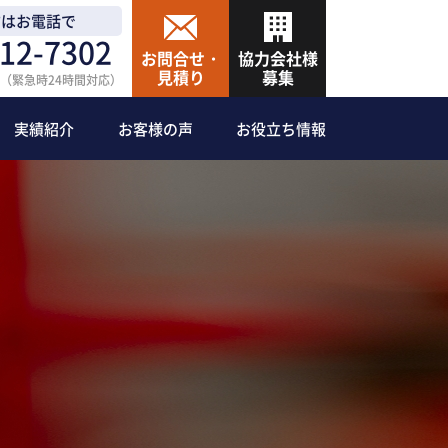
方はお電話で
12-7302
お問合せ・
協力会社様
見積り
募集
:30（緊急時24時間対応）
実績紹介
お客様の声
お役立ち情報
防災グッズ
ン設備
防災食
ル