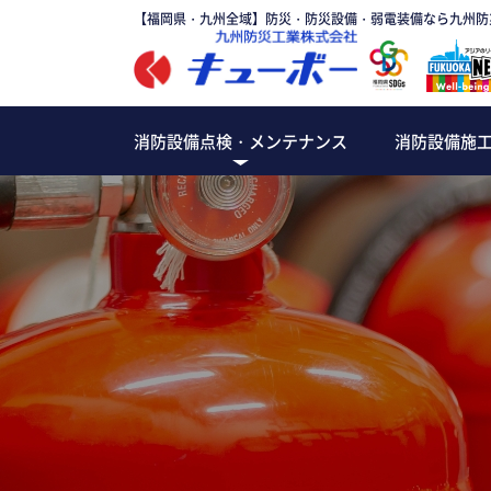
【福岡県・九州全域】防災・防災設備・弱電装備なら九州防
消防設備点検・メンテナンス
消防設備施
消火設備
避難
消防・防災設備のメンテナンス
特定建築物定期調査
防火設備定期検査
各種設備改修工事
建築設備定期点検
防火対象物点検
自衛消防訓練
防災管理点検
消防設備点検
消防・防
オフィス
マンシ
ホテル
百貨店
病院
倉
パッケージ型自動消火設備
避難器
泡消火設備
誘導灯
スプリンクラー
消火器
ガス消火設備
屋内・屋外消火栓
粉末消火設備