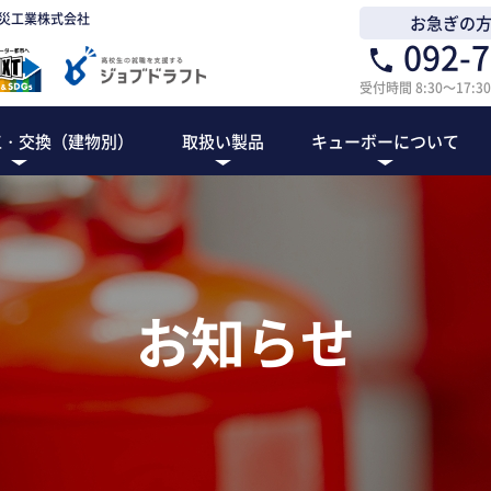
災工業株式会社
お急ぎの
092-7
受付時間 8:30～17
工・交換（建物別）
取扱い製品
キューボーについて
設備
警報設備
弱電設備
災設備施工とは
・テナントビル
ョン・アパート
（宿泊施設）
・マーケット
・福祉施設
庫・工場
飲食店
遊技場
駐車場
民泊
キューボーについて
協力会社様募集
スタッフ紹介
会社概要
お知らせ
具
自動火災報知設備(自火報)
インターホ
試験器・設定器
ナースコー
お知らせ
非常警報設備
防犯カメラ
消防機関へ通報する火災報知設備
その他工事
ガス漏れ火災警報設備