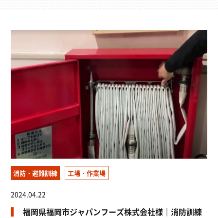
消防設備施工すべて
消防用設備点検すべて
防火対象物点検すべて
防災管理点検すべて
消防設備改修工事すべて
消防・避難訓練すべて
インターホン設備すべて
スプリネックスすべて
消防・避難訓練
工場・作業場
2024.04.22
福岡県福岡市ジャパンフーズ株式会社様｜消防訓練